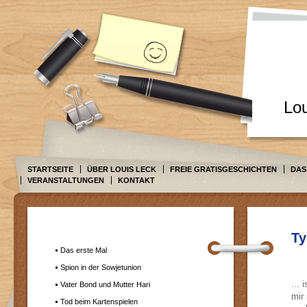
Lo
STARTSEITE
ÜBER LOUIS LECK
FREIE GRATISGESCHICHTEN
DAS
VERANSTALTUNGEN
KONTAKT
Ty
Das erste Mal
Spion in der Sowjetunion
... 
Vater Bond und Mutter Hari
mir
Tod beim Kartenspielen