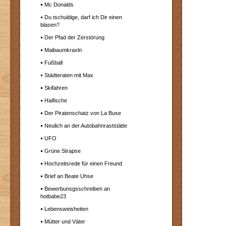
Mc Donalds
Du tschuldige, darf ich Dir einen
blasen?
Der Pfad der Zerstörung
Maibaumkraxln
Fußball
Städteraten mit Max
Skifahren
Haifische
Der Piratenschatz von La Buse
Neulich an der Autobahnraststätte
UFO
Grüne Strapse
Hochzeitsrede für einen Freund
Brief an Beate Uhse
Bewerbunsgsschreiben an
hotbabe23
Lebensweisheiten
Mütter und Väter