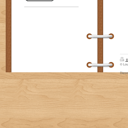
D
© Lou
Dies