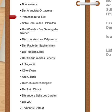
noc
Bundeswehr
der
Sol
Der Aranciata-Orgasmus
Org
Tyrannosaurus Rex
Bes
Schießerei in den Dolomiten
Dim
Hot Wheels - Der Gesang der
Sirenen
Is 
Die Irrfahrten des Odysseus
Der Raub der Sabinerinnen
Hin
Die Passion Louis
Der
Der Schiss meines Lebens
In flagranti
Côte d´Azur
Alte Galerie
Hubschrauberlandeplatz
Der Leib Christi
Die andere Seite des Jordan
Die WG
Tödliches Grillfest