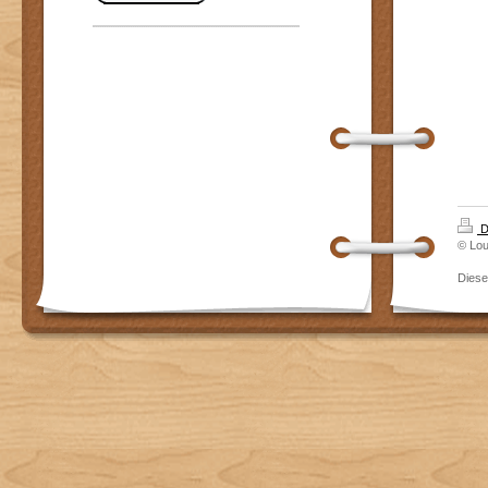
D
© Lou
Dies