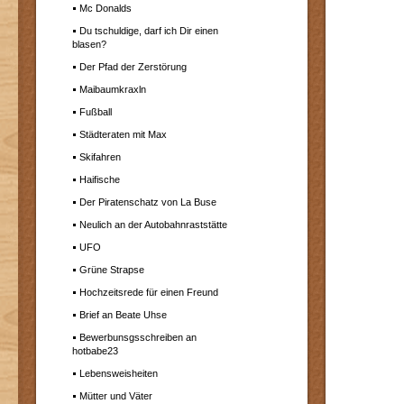
Mc Donalds
Du tschuldige, darf ich Dir einen
blasen?
Der Pfad der Zerstörung
Maibaumkraxln
Fußball
Städteraten mit Max
Skifahren
Haifische
Der Piratenschatz von La Buse
Neulich an der Autobahnraststätte
UFO
Grüne Strapse
Hochzeitsrede für einen Freund
Brief an Beate Uhse
Bewerbunsgsschreiben an
hotbabe23
Lebensweisheiten
Mütter und Väter