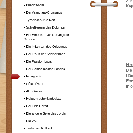
Zur
Bundeswehr
Kap
Der Aranciata-Orgasmus
Tyrannosaurus Rex
Schießerei in den Dolomiten
Hot Wheels - Der Gesang der
Sirenen
Die Irrfahrten des Odysseus
Der Raub der Sabinerinnen
Die Passion Louis
Hin
Der Schiss meines Lebens
Die 
Dün
In flagranti
Ebe
Côte d´Azur
in d
Alte Galerie
Hubschrauberlandeplatz
Der Leib Christi
Die andere Seite des Jordan
Die WG
Tödliches Grillfest