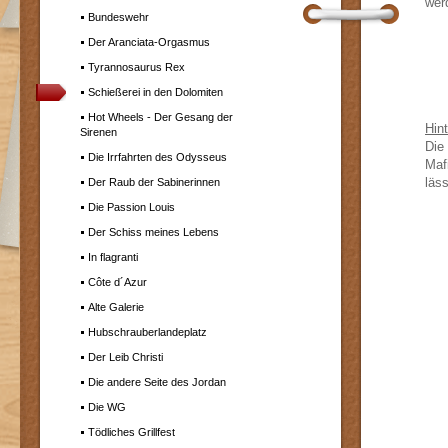
wer
Bundeswehr
Der Aranciata-Orgasmus
Tyrannosaurus Rex
Schießerei in den Dolomiten
Hot Wheels - Der Gesang der
Hin
Sirenen
Die
Die Irrfahrten des Odysseus
Maf
läss
Der Raub der Sabinerinnen
Die Passion Louis
Der Schiss meines Lebens
In flagranti
Côte d´Azur
Alte Galerie
Hubschrauberlandeplatz
Der Leib Christi
Die andere Seite des Jordan
Die WG
Tödliches Grillfest