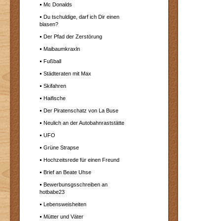
Mc Donalds
Du tschuldige, darf ich Dir einen
blasen?
Der Pfad der Zerstörung
Maibaumkraxln
Fußball
Städteraten mit Max
Skifahren
Haifische
Der Piratenschatz von La Buse
Neulich an der Autobahnraststätte
UFO
Grüne Strapse
Hochzeitsrede für einen Freund
Brief an Beate Uhse
Bewerbunsgsschreiben an
hotbabe23
Lebensweisheiten
Mütter und Väter