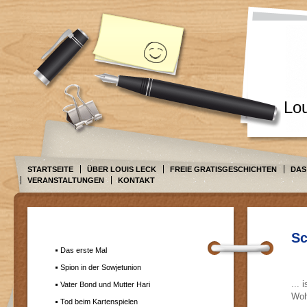
Lo
STARTSEITE
ÜBER LOUIS LECK
FREIE GRATISGESCHICHTEN
DAS
VERANSTALTUNGEN
KONTAKT
Sc
Das erste Mal
Spion in der Sowjetunion
... 
Vater Bond und Mutter Hari
Woh
Tod beim Kartenspielen