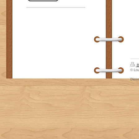
D
© Lou
Dies