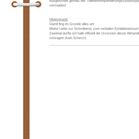
Ausgerichtet gemäß der Toilettenfrequentierungszyklushypo
vermeiden!
Hintergrund:
Damit fing im Grunde alles an!
Meine Liebe zur Schreiberei, zum verbalen Exhibitionismus!
Zweimal durfte ich halb-offiziell die Urversion dieser Abha
vortragen (kein Scherz!).