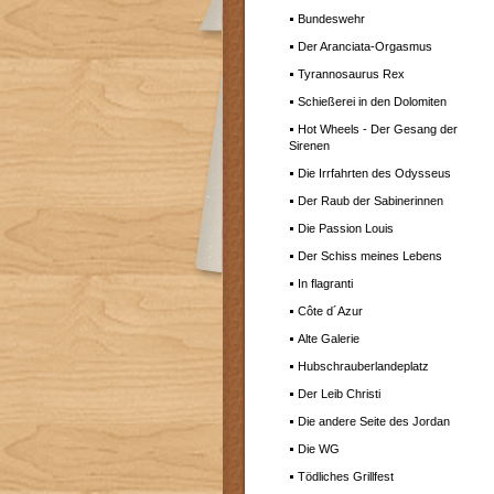
Bundeswehr
Der Aranciata-Orgasmus
Tyrannosaurus Rex
Schießerei in den Dolomiten
Hot Wheels - Der Gesang der
Sirenen
Die Irrfahrten des Odysseus
Der Raub der Sabinerinnen
Die Passion Louis
Der Schiss meines Lebens
In flagranti
Côte d´Azur
Alte Galerie
Hubschrauberlandeplatz
Der Leib Christi
Die andere Seite des Jordan
Die WG
Tödliches Grillfest