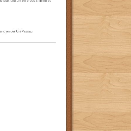
these, und um ein cross shifffing zu
ndlung an der Uni Passau