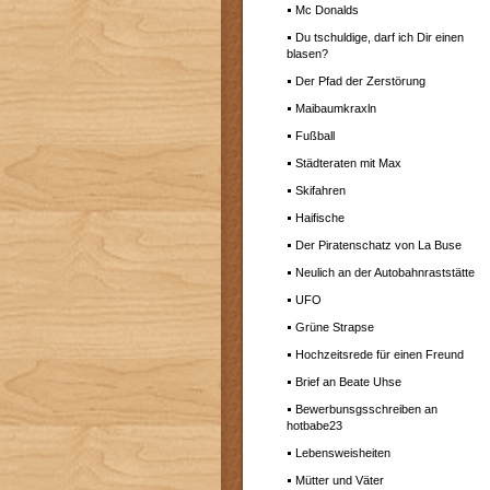
Mc Donalds
Du tschuldige, darf ich Dir einen
blasen?
Der Pfad der Zerstörung
Maibaumkraxln
Fußball
Städteraten mit Max
Skifahren
Haifische
Der Piratenschatz von La Buse
Neulich an der Autobahnraststätte
UFO
Grüne Strapse
Hochzeitsrede für einen Freund
Brief an Beate Uhse
Bewerbunsgsschreiben an
hotbabe23
Lebensweisheiten
Mütter und Väter