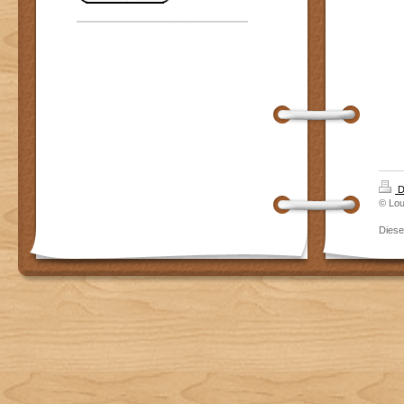
D
© Lou
Dies