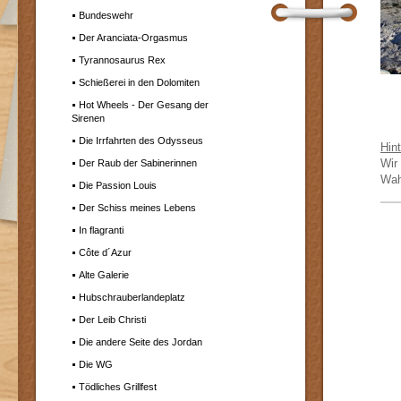
Bundeswehr
Der Aranciata-Orgasmus
Tyrannosaurus Rex
Schießerei in den Dolomiten
Hot Wheels - Der Gesang der
Sirenen
Die Irrfahrten des Odysseus
Hin
Wir
Der Raub der Sabinerinnen
Wahr
Die Passion Louis
Der Schiss meines Lebens
In flagranti
Côte d´Azur
Alte Galerie
Hubschrauberlandeplatz
Der Leib Christi
Die andere Seite des Jordan
Die WG
Tödliches Grillfest