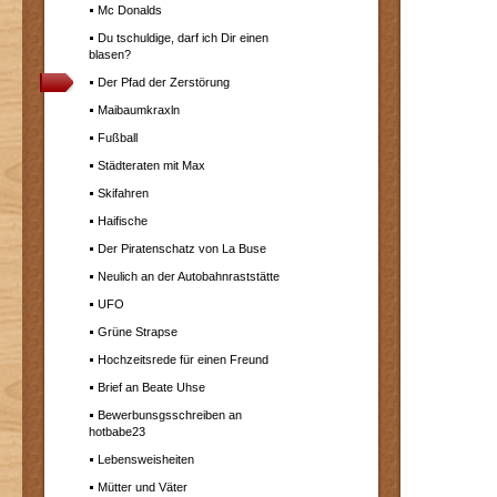
Mc Donalds
Du tschuldige, darf ich Dir einen
blasen?
Der Pfad der Zerstörung
Maibaumkraxln
Fußball
Städteraten mit Max
Skifahren
Haifische
Der Piratenschatz von La Buse
Neulich an der Autobahnraststätte
UFO
Grüne Strapse
Hochzeitsrede für einen Freund
Brief an Beate Uhse
Bewerbunsgsschreiben an
hotbabe23
Lebensweisheiten
Mütter und Väter