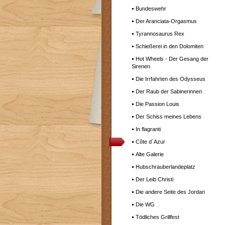
Bundeswehr
Der Aranciata-Orgasmus
Tyrannosaurus Rex
Schießerei in den Dolomiten
Hot Wheels - Der Gesang der
Sirenen
Die Irrfahrten des Odysseus
Der Raub der Sabinerinnen
Die Passion Louis
Der Schiss meines Lebens
In flagranti
Côte d´Azur
Alte Galerie
Hubschrauberlandeplatz
Der Leib Christi
Die andere Seite des Jordan
Die WG
Tödliches Grillfest