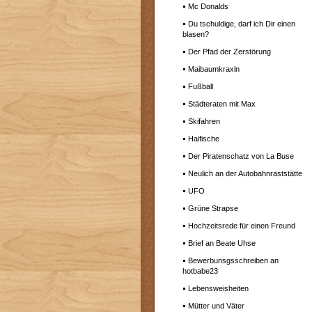
Mc Donalds
Du tschuldige, darf ich Dir einen
blasen?
Der Pfad der Zerstörung
Maibaumkraxln
Fußball
Städteraten mit Max
Skifahren
Haifische
Der Piratenschatz von La Buse
Neulich an der Autobahnraststätte
UFO
Grüne Strapse
Hochzeitsrede für einen Freund
Brief an Beate Uhse
Bewerbunsgsschreiben an
hotbabe23
Lebensweisheiten
Mütter und Väter