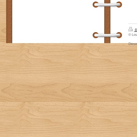
D
© Lou
Dies