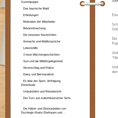
SA
Gummipuppe
Das bayrische Madl
Ein
Erfindungen
Motivation der Mitarbeiter
Sch
Bekanntmachung
Göt
Die neuesten Nachrichten
Die
Anmache und Abblitzsprüche
Pop
Lebenshilfe
Und
3 neue Märchengeschichten
"Hä
Susi und die Mitfahrgelegenheit
Und
Stromschlag und Polizei
dem
Daisy und Biermarathon
Es lebe der Sport, Verfolgung,
Dönerbude
Urlaubsfahrt und Reisebericht
Der Furz aus kulturhistorsicher Sicht
...
Die Häkel- und Strickarbeiten von
Dschingis Khans Ehefrauen und ...